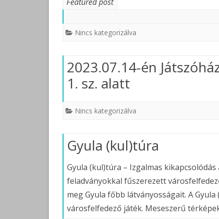
Featured post
Nincs kategorizálva
2023.07.14-én Játszóház 
1. sz. alatt
Nincs kategorizálva
Gyula (kul)túra
Gyula (kul)túra – Izgalmas kikapcsolódás 
feladványokkal fűszerezett városfelfede
meg Gyula főbb látványosságait. A Gyula 
városfelfedező játék. Meseszerű térkép