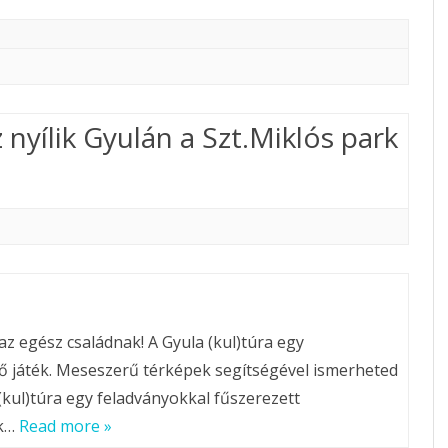
RUBIN APARTMANHÁZ
SMARAGD APARTMANHÁZ
nyílik Gyulán a Szt.Miklós park
az egész családnak! A Gyula (kul)túra egy
ző játék. Meseszerű térképek segítségével ismerheted
(kul)túra egy feladványokkal fűszerezett
ek…
Read more »