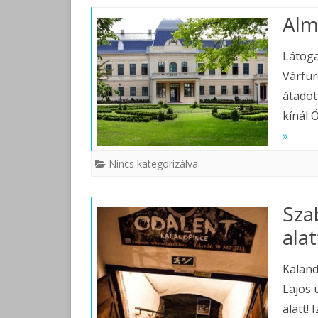
Alm
Látoga
Várfür
átadot
kínál 
»
Nincs kategorizálva
Sza
alat
Kaland
Lajos 
alatt!