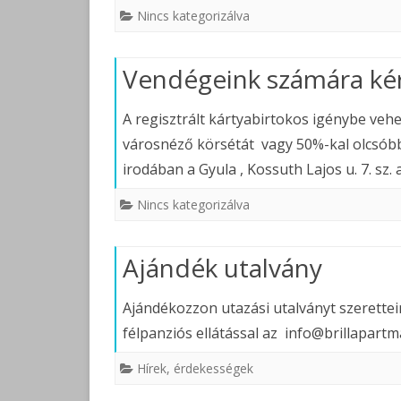
Nincs kategorizálva
Vendégeink számára kéré
A regisztrált kártyabirtokos igénybe veh
városnéző körsétát vagy 50%-kal olcsóbb
irodában a Gyula , Kossuth Lajos u. 7. sz.
Nincs kategorizálva
Ajándék utalvány
Ajándékozzon utazási utalványt szerettei
félpanziós ellátással az info@brillapartm
Hírek, érdekességek