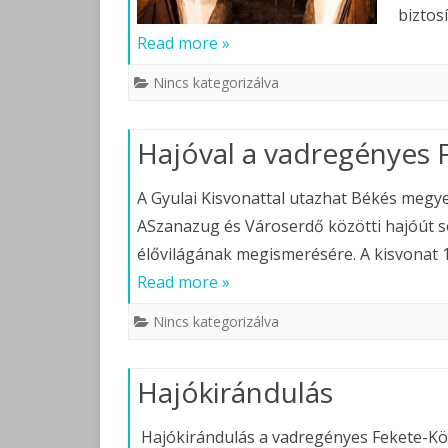
biztos
Read more »
Nincs kategorizálva
Hajóval a vadregényes
A Gyulai Kisvonattal utazhat Békés megy
ASzanazug és Városerdő közötti hajóút s
élővilágának megismerésére. A kisvonat 1
Read more »
Nincs kategorizálva
Hajókirándulás
Hajókirándulás a vadregényes Fekete-Kö