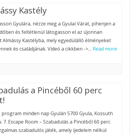
ássy Kastély
sson Gyulára, nézze meg a Gyulai Várat, pihenjen a
dőben és feltétlenül látogasson el az újonnan
t Almássy Kastélyba, mely egyedülálló élményeket
Önnek és családjának. Videó a cikkben ->…
Read more
badulás a Pincéből 60 perc
t!
 program minden nap Gyulán 5700 Gyula, Kossuth
u. 7. Escape Room – Szabadulás a Pincéből 60 perc
 Izgalmas szabadulós játék, amely ijedelem nélkül