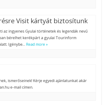
sre Visit kártyát biztosítunk
eti az ingyenes Gyulai történetek és legendák nevű
an bérelhet kerékpárt a gyulai Tourinform
 alatt. Igénybe…
Read more »
nek, ismerőseinek! Kérje egyedi ajánlatunkat akár
an.hu e-mail címen.