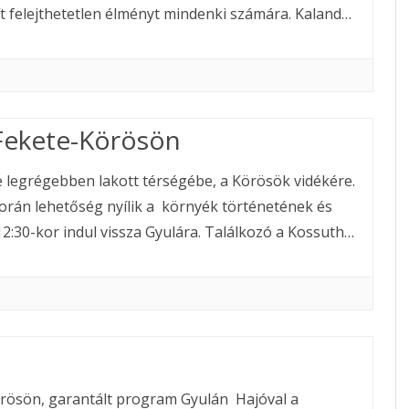
ít felejthetetlen élményt mindenki számára. Kaland…
 Fekete-Körösön
e legrégebben lakott térségébe, a Körösök vidékére.
orán lehetőség nyílik a környék történetének és
2:30-kor indul vissza Gyulára. Találkozó a Kossuth…
rösön, garantált program Gyulán Hajóval a