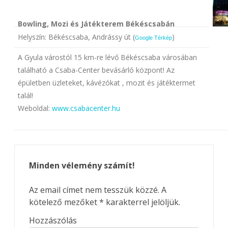
Bowling, Mozi és Játékterem Békéscsabán
Helyszín: Békéscsaba, Andrássy út (
)
Google Térkép
A Gyula várostól 15 km-re lévő Békéscsaba városában
található a Csaba-Center bevásárló központ! Az
épületben üzleteket, kávézókat , mozit és játéktermet
talál!
Weboldal:
www.csabacenter.hu
Minden vélemény számít!
Az email címet nem tesszük közzé.
A
kötelező mezőket
*
karakterrel jelöljük.
Hozzászólás