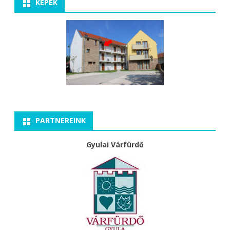
KÉPEK
c
h
PARTNEREINK
Gyulai Várfürdő