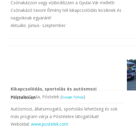
Csónakázzon vagy vízibiciklizzen a Gyulai-Vár melletti
Csónakázó tavon! Élmény teli kikapcsolódás kicsiknek és
nagyoknak egyaránt!
Aktuális: június- szeptember
Kikapcsolódás, sportolás és autósmozi
Helyszín: Gyula, Póstelek (
)
Pósteleken
Google Térkép
Autósmozi, állatsimogató, sportolási lehetőség és sok
más program várja a Póstelekre látogatókat!
Weboldal:
www.postelek.com