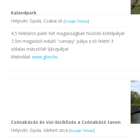
Kalandpark
Helyszín: Gyula, Csabai út (
)
Google Térkép
4,5 hektáros park! Két magasságban húzódó kötélpálya!
7,5m magasból induló "canopy" pálya a tó felett! 3
oldalas mászófal! Íjászpálya!
Weboldal:
www.gtex.hu
Csónakázás és vizi-biciklizés a Csónakázó tavon
Helyszín: Gyula, Várkert utca (
)
Google Térkép