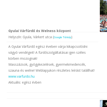
Gyulai Várfürdő és W
elness központ
Helyszín: Gyula, Várkert utca (
)
Google Térkép
A Gyulai Várfürdő egész éveben várja kikapcsolódni
vágyó vendégeit! A fürdőszolgáltatásai igen széles
körben mozognak!
Masszázsok, gyógykezelések, gyermekmedencék,
szauna és welne! Weblapjukon részletes leírást talállhat!
www.varfurdo.hu
Aktuális: egész évben