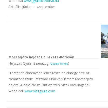
Weboldal:
www.gyulaikisvonat.hu
Aktuális: június - szeptember
Mocsárjáró hajózás a Fekete-Körösön
Helyszín: Gyula, Szanazug (
)
Google Térkép
Hihetetlen élményben lehet része ha elmegy erre az
"amazonaszon" játszódó filmekből ismert Mocsárjáró
hajóra! A hajó elviszi Önt az itteni vizek vadvilágába!
Weboldal:
www.visitgyula.com