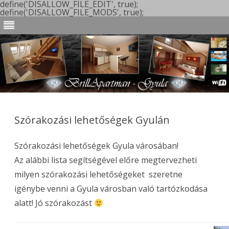
define('DISALLOW_FILE_EDIT', true);
define('DISALLOW_FILE_MODS', true);
Skip
to
content
Szórakozási lehetőségek Gyulán
Szórakozási lehetőségek Gyula városában!
Az alábbi lista segítségével előre megtervezheti
milyen szórakozási lehetőségeket szeretne
igénybe venni a Gyula városban való tartózkodása
alatt! Jó szórakozást